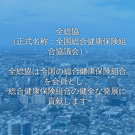
全総協
（正式名称：全国総合健康保険組
合協議会）
全総協は全国の総合健康保険組合
を会員とし、
総合健康保険組合の健全な発展に
貢献します